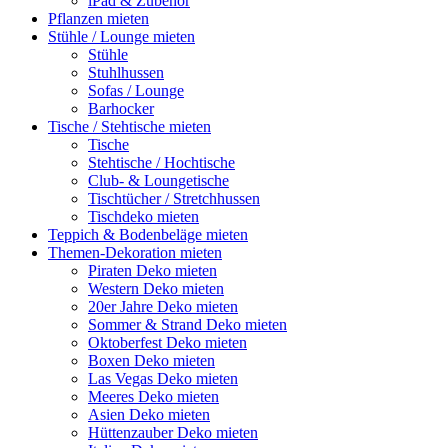
iPad & Zubehör
Pflanzen mieten
Stühle / Lounge mieten
Stühle
Stuhlhussen
Sofas / Lounge
Barhocker
Tische / Stehtische mieten
Tische
Stehtische / Hochtische
Club- & Loungetische
Tischtücher / Stretchhussen
Tischdeko mieten
Teppich & Bodenbeläge mieten
Themen-Dekoration mieten
Piraten Deko mieten
Western Deko mieten
20er Jahre Deko mieten
Sommer & Strand Deko mieten
Oktoberfest Deko mieten
Boxen Deko mieten
Las Vegas Deko mieten
Meeres Deko mieten
Asien Deko mieten
Hüttenzauber Deko mieten