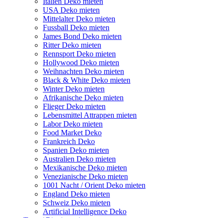
Italien Deko mieten
USA Deko mieten
Mittelalter Deko mieten
Fussball Deko mieten
James Bond Deko mieten
Ritter Deko mieten
Rennsport Deko mieten
Hollywood Deko mieten
Weihnachten Deko mieten
Black & White Deko mieten
Winter Deko mieten
Afrikanische Deko mieten
Flieger Deko mieten
Lebensmittel Attrappen mieten
Labor Deko mieten
Food Market Deko
Frankreich Deko
Spanien Deko mieten
Australien Deko mieten
Mexikanische Deko mieten
Venezianische Deko mieten
1001 Nacht / Orient Deko mieten
England Deko mieten
Schweiz Deko mieten
Artificial Intelligence Deko