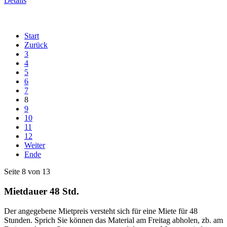
Details
Start
Zurück
3
4
5
6
7
8
9
10
11
12
Weiter
Ende
Seite 8 von 13
Mietdauer 48 Std.
Der angegebene Mietpreis versteht sich für eine Miete für 48
Stunden. Sprich Sie können das Material am Freitag abholen, zb. am