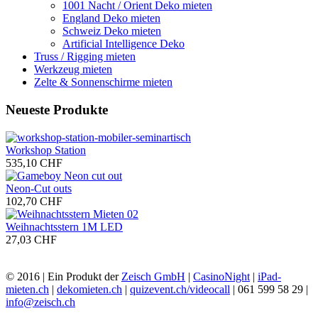
1001 Nacht / Orient Deko mieten
England Deko mieten
Schweiz Deko mieten
Artificial Intelligence Deko
Truss / Rigging mieten
Werkzeug mieten
Zelte & Sonnenschirme mieten
Neueste Produkte
Workshop Station
535,10 CHF
Neon-Cut outs
102,70 CHF
Weihnachtsstern 1M LED
27,03 CHF
© 2016 | Ein Produkt der
Zeisch GmbH
|
CasinoNight
|
iPad-
mieten.ch
|
dekomieten.ch
|
quizevent.ch/videocall
| 061 599 58 29 |
info@zeisch.ch